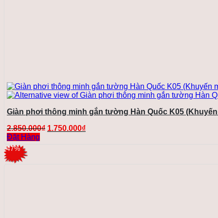
Giàn phơi thông minh gắn tường Hàn Quốc K05 (Khuyến 
Giá
Giá
2.850.000
₫
1.750.000
₫
gốc
hiện
Đặt Hàng
là:
tại
-47%
2.850.000₫.
là:
1.750.000₫.